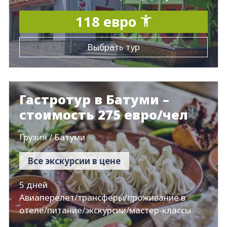
118 евро
Выбрать тур
Гастротур в Батуми –
стоимость 275 евро/чел
Грузия / Батуми
Все экскурсии в цене
5 дней
Авиаперелет/трансферы/проживание в
отеле/питание/экскурсии/мастер-классы