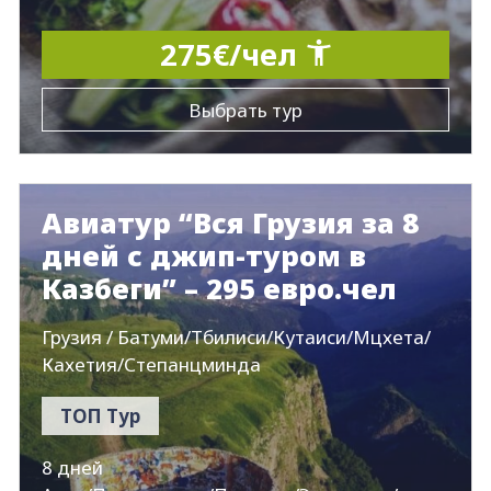
275€/чел
Выбрать тур
Авиатур “Вся Грузия за 8
дней с джип-туром в
Казбеги” – 295 евро.чел
Грузия / Батуми/Тбилиси/Кутаиси/Мцхета/
Кахетия/Степанцминда
ТОП Тур
8 дней