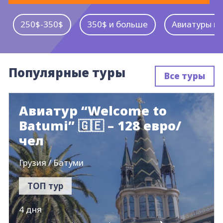
250$-350$
350$ и больше
Авиатуры в
Популярные туры
Все туры
Авиатур “Welcome to
Batumi” 🇬🇪 – 128 евро/
чел
Грузия / Батуми
ТОП тур
4 дня