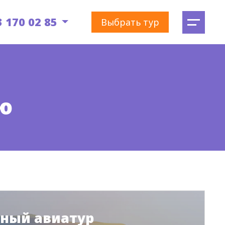
3 170 02 85
Выбрать тур
ю
ный авиатур