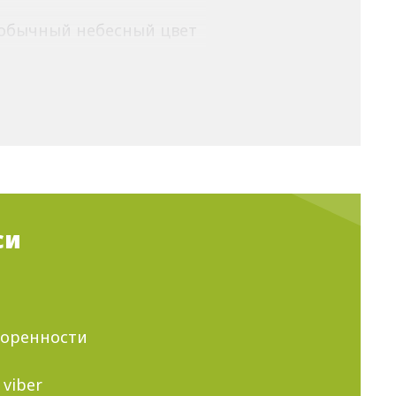
еобычный небесный цвет
одой.
 завораживающими
си
дется тратить на дорогу
воренности
оляющих экономить.
 viber
езду в страну.