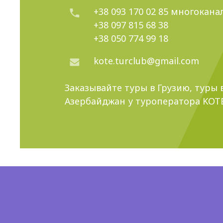
Возможность сделать
+38 093 170 02 85
многокана
+38 097 815 68 38
А еще, мы сделали кажд
+38 050 774 99 18
Авиатуры в А
kote.turclub@gmail.com
Туры из Украины, включа
Заказывайте
туры в Грузию
,
туры 
обслуживания
.
Поэтому 
Азербайджан
у туроператора KOTE
украинских туристов, как
пожалеете, что выбрали 
Авиатуризм
Благодаря воздушному т
и комфортом.
Также не с
оказаться там, где мечт