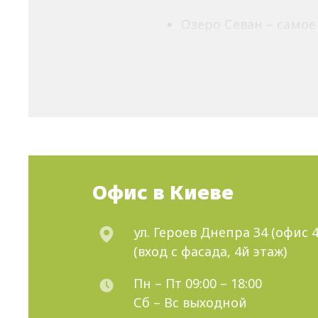
Озеро Севан
–
самое
воды;
Невероятный храм Га
Курорт Джермук, ко
Абсолютно каждому, ст
видами Армении.
Мы Ва
Авиатуры от 
Офис в Киеве
Авиатур в Армению
–
это
много времени, делать п
ул. Героев Днепра 34 (офис 4
(вход с фасада, 4й этаж)
Почему стоит заказать а
Пн – Пт 09:00 – 18:00
Доступные цены и м
Сб – Вс выходной
Поддержка и помощь 