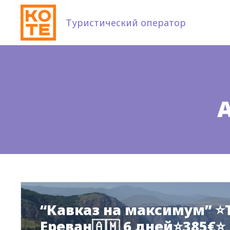
Туристический оператор
“Кавказ на максимум” ⭐
Ереван🇦🇲 6 дней⭐385€⭐