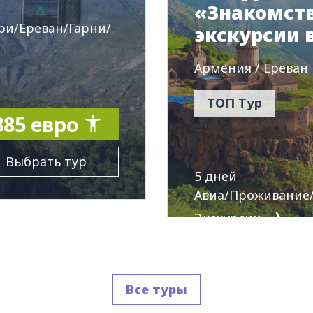
«‎‎Знакомст
ри/Ереван/Гарни/
экскурсии 
Армения / Ереван
ТОП Тур
385 евро
Выбрать тур
5 дней
Авиа/Проживание
Экскурсии
Все туры