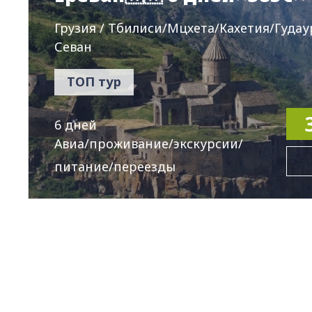
Грузия / Тбилиси/Мцхета/Кахетия/Гудау
Севан
ТОП тур
6 дней
Авиа/проживание/экскурсии/
питание/переезды