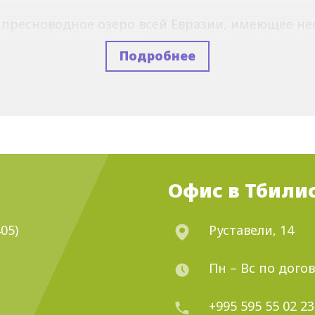
 пресноводное озеро всей Евразии, имеющее н
Подробнее
рни и Татев;
торый славится своей известной минеральной в
оит познакомиться с природными красотами и
м в этом сможем помочь!
компании KoteTravel
Офис в Тбили
 удобно, быстро и очень комфортно.
Вам не при
ерестройки, возиться с багажом.
05)
Руставели, 14
виатур именно у нас?
Пн – Вс по дого
ного выгодных специальных предложений, позв
+995 595 55 02 23
не только в процессе покупки тура, но и по при