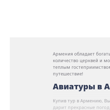
Армения обладает богат
количество церквей и м
теплым гостеприимство
путешествие!
Авиатуры в 
Купив тур в Армению, В
дарит прекрасные погод