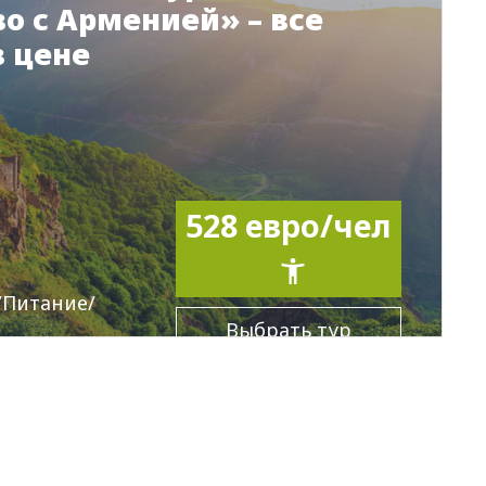
во с Арменией» – все
в цене
528 евро/чел
/Питание/
Выбрать тур