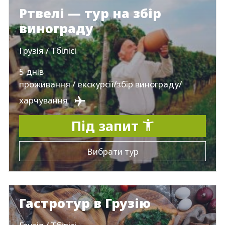
Ртвелі — тур на збір
винограду
Грузія / Тбілісі
5 днів
проживання / екскурсії/збір винограду/
харчування
Під запит
Вибрати тур
Гастротур в Грузію