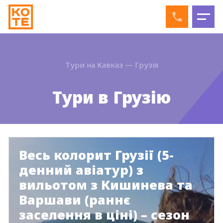
Тури на Кавказ
—
Грузія
Тури в Грузію
Весь колорит Грузії (5-
денний авіатур) з
вильотом з Кишинева та
Варшави (раннє
заселення в ціні) – сезон