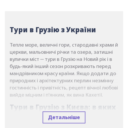
Тури в Грузію з України
Тепле море, величні гори, стародавні храми й
церкви, мальовничі річки та озера, затишні
вулички міст ─ тури в Грузію на Новий рік і в
будь-який інший сезон розкривають перед
мандрівником красу країни. Якщо додати до
природних і архітектурних перлин незмінну
гостинність і привітність, рецепт вічної любові
вийде міцним і п’янким, як вина Кахетії.
Тури в Грузію з Києва: в яких
містах варто побувати
Детальніше