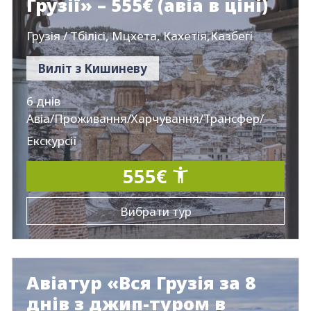
Грузії» – 555€ (авіа в ціні)
Грузія / Тбілісі, Мцхета, Кахетія,Казбегі
Виліт з Кишиневу
6 днів
Авіа/Проживання/Харчування/Трансфер/
Екскурсії
555€
Вибрати тур
Авіатур «Вся Грузія за 8
днів з джип-туром в