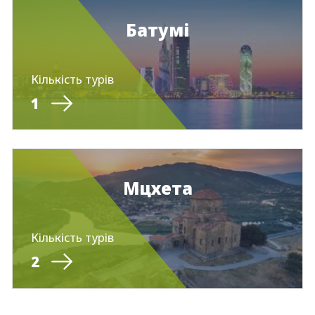
Батумі
Кількість турів
1
Мцхета
Кількість турів
2