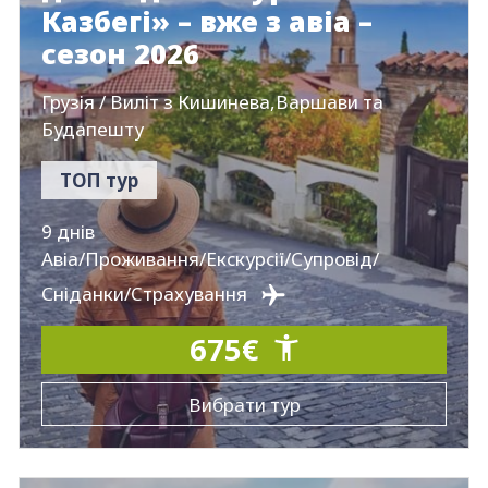
Казбегі» – вже з авіа –
сезон 2026
Грузія / Виліт з Кишинева,Варшави та
Будапешту
ТОП тур
9 днів
Авіа/Проживання/Екскурсії/Супровід/
Сніданки/Cтрахування
675€
Вибрати тур