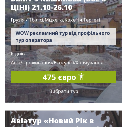
ЦІНІ) 21.10-26.10
Грузія / Тбілісі,Мцхета,Кахетія,Гергеті
WOW рекламний тур від профільного
тур оператора
6 днів
Авіа/Проживання/Екскурсії/Харчування
475 євро
Вибрати тур
Авіатур «Новий Рік в