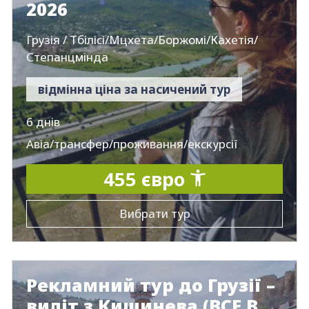
2026
Грузія / Тбілісі/Мцхета/Боржомі/Кахетія/
Степанцмінда
відмінна ціна за насичений тур
6 днів
Авіа/трансфер/проживання/екскурсії
455 євро
Вибрати тур
Рекламний тур до Грузії –
виліт з Кишинева (ВСЕ В