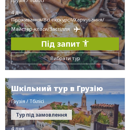
Грузія / Тбілісі
4 дні
Проживання/Всі екскурсії/Харчування/
Майстер-класи/Застілля
Під запит
Вибрати тур
Шкільний тур в Грузію
Грузія / Тбілісі
Тур під замовлення
4 дня