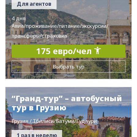
Для агентов
4 дня
Авиа/проживание/питание/экскурсии/
трансферы/страховка
175 евро/чел
Выбрать тур
“Гранд-тур” – автобусный
тур в Грузию
Грузия / Тбилиси/Батуми/Гудаури
1 раз в неделю