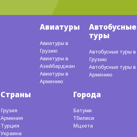
Мцхета-
курорт
, который остается
Авиатуры
Автобусные
прекрасным в любое время года. Горящие
туры
туры из Украины,
дают Вам возможность
по
Авиатуры в
приемлемой цене приобрести
путевки.
Грузию
Автобусные туры в
Посетив этот уютный городок, вы
Авиатуры в
Грузию
почувствуете невероятную историю,
которая
Азейбарджан
Автобусные туры в
расположилась на берегах слияния двух рек-
Авиатуры в
Армению
Арагви и Куры. Если вы любите жару, тогда
Армению
лучшим временем для пребывания станет
Страны
Города
лето. А в середине сентября, городок
обретает бархатную
погоду,
чем
максимально привлекает к себе туристов.
Грузия
Батуми
Армения
Тбилиси
Отели Мцхета
Турция
Мцхета
Украина