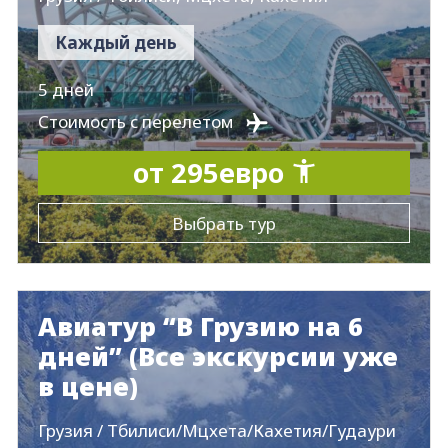
Каждый день
5 дней
Стоимость с перелетом
от 295евро
Выбрать тур
Авиатур “В Грузию на 6
дней” (Все экскурсии уже
в цене)
Грузия / Тбилиси/Мцхета/Кахетия/Гудаури