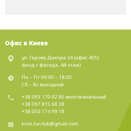
религиозном центре Грузии. «Священный
город» наполнен историческими
памятниками и руинами, представляющими
мистическое значение в грузинской культуре.
Гуляя по улочкам, такого спокойного и
древнего города, вы почувствуете
Офис в Киеве
невероятную наполненность грузинской
духовной атмосферой. На прогулке вы
ул. Героев Днепра 34 (офис 405)
сможете отведать необычное мороженое из
(вход с фасада, 4й этаж)
вина или же вкуснейшую яблочную чурчхелу.
Пн – Пт 09:00 – 18:00
Туры в Мцхета
Сб – Вс выходной
+38 093 170 02 85
многоканальный
+38 097 815 68 38
Купив
тур в Грузию
, в Мцхету, вы обязаны
+38 050 774 99 18
посетить ценное наследие-монастырь
kote.turclub@gmail.com
Джавари, который находится у самого