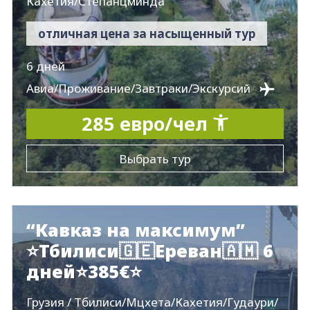
Кахетия/Степанцминда
отличная цена за насыщенный тур
6 дней
Авиа/Проживание/Завтраки/Экскурсий
285 евро/чел
Выбрать тур
“Кавказ на максимум”
⭐Тбилиси🇬🇪Ереван🇦🇲 6
дней⭐385€⭐
Грузия / Тбилиси/Мцхета/Кахетия/Гудаури/