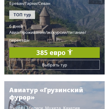
Ереван/Гарни/Севан
ТОП тур
6 дней
Авиа/проживание/экскурсии/питание/
переезды
385 евро
Выбрать тур
Авиатур «Грузинский
фурор»
Грузия / Тбилиси, Мцхета, Кахетия