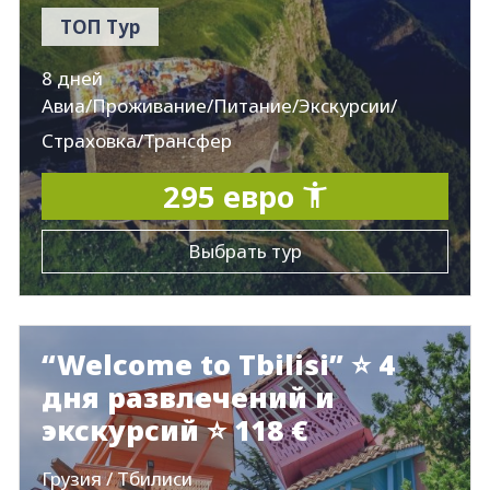
ТОП Тур
8 дней
Авиа/Проживание/Питание/Экскурсии/
Страховка/Трансфер
295 евро
Выбрать тур
“Welcome to Tbilisi” ⭐ 4
дня развлечений и
экскурсий ⭐ 118 €
Грузия / Тбилиси