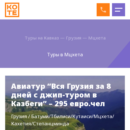
Туры на Кавказ
—
Грузия
—
Мцхета
Туры в Мцхета
Авиатур “Вся Грузия за 8
дней с джип-туром в
Казбеги” – 295 евро.чел
Грузия / Батуми/Тбилиси/Кутаиси/Мцхета/
Кахетия/Степанцминда