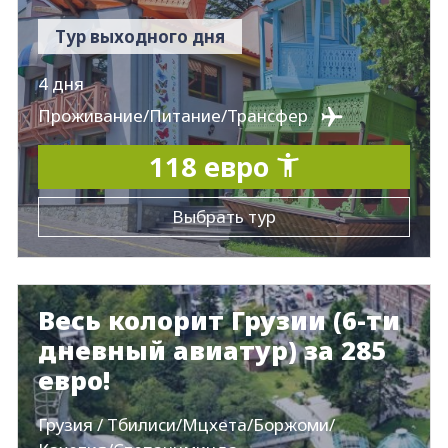
Тур выходного дня
4 дня
Проживание/Питание/Трансфер
118 евро
Выбрать тур
Весь колорит Грузии (6-ти
дневный авиатур) за 285
евро!
Грузия / Тбилиси/Мцхета/Боржоми/