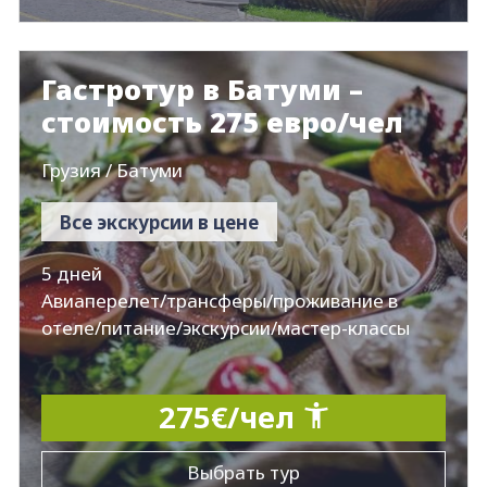
Гастротур в Батуми –
стоимость 275 евро/чел
Грузия / Батуми
Все экскурсии в цене
5 дней
Авиаперелет/трансферы/проживание в
отеле/питание/экскурсии/мастер-классы
275€/чел
Выбрать тур