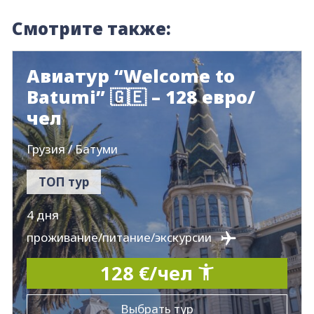
Смотрите также:
Авиатур “Welcome to
Batumi” 🇬🇪 – 128 евро/
чел
Грузия / Батуми
ТОП тур
4 дня
проживание/питание/экскурсии
128 €/чел
Выбрать тур