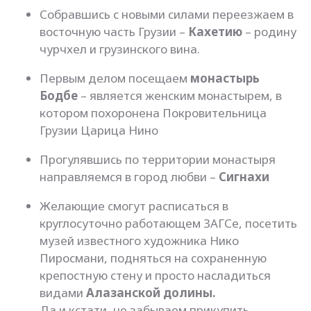
Собравшись с новыми силами переезжаем в
восточную часть Грузии –
Кахетию
– родину
чурчхел и грузинского вина.
Первым делом посещаем
монастырь
Бодбе
– является женским монастырем, в
котором похоронена Покровительница
Грузии Царица Нино
Прогулявшись по территории монастыря
направляемся в город любви –
Сигнахи
Желающие смогут расписаться в
круглосуточно работающем ЗАГСе, посетить
музей известного художника Нико
Пиросмани, подняться на сохраненную
крепостную стену и просто насладиться
видами
Алазанской долины.
Да и кстати, не забываем прикупить