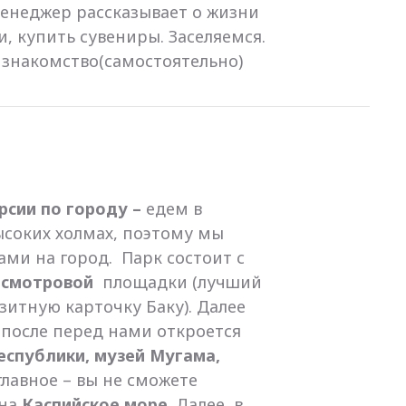
менеджер рассказывает о жизни
и, купить сувениры. Заселяемся.
 знакомство(самостоятельно)
рсии по городу –
едем в
соких холмах, поэтому мы
ми на город. Парк состоит с
и смотровой
площадки (лучший
зитную карточку Баку). Далее
,
после перед нами откроется
еспублики, музей Мугама,
главное – вы не сможете
 на
Каспийское море
. Далее, в