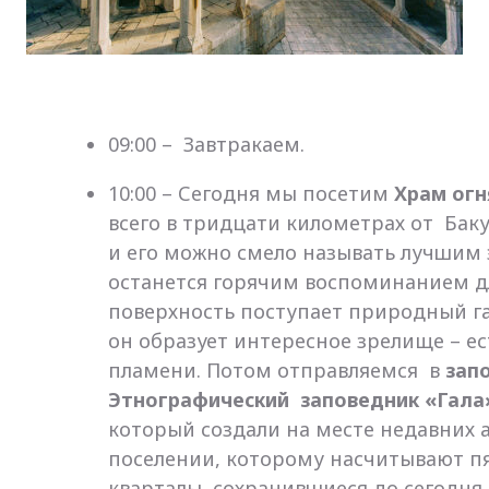
09:00 – Завтракаем.
10:00 – Сегодня мы посетим
Храм огн
всего в тридцати километрах от Бак
и его можно смело называть лучшим 
останется горячим воспоминанием дл
поверхность поступает природный га
он образует интересное зрелище – е
пламени. Потом отправляемся в
запо
Этнографический заповедник «Гала
который создали на месте недавних а
поселении, которому насчитывают пя
кварталы, сохранившиеся до сегодня