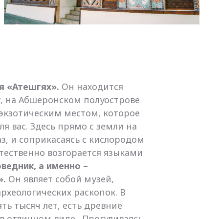
я «Атешгях».
Он находится
у, на Абшеронском полуострове
экзотическим местом, которое
я вас. Здесь прямо с земли на
з, и соприкасаясь с кислородом
стественно возгорается языками
ведник, а именно –
».
Он являет собой музей,
рхеологических раскопок. В
ть тысяч лет, есть древние
 в отличном виде. Прогуливаясь