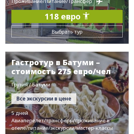
Проживание/Питание/Трансфер
118 евро
Выбрать тур
Гастротур в Батуми –
стоимость 275 евро/чел
Грузия / Батуми
Все экскурсии в цене
5 дней
Авиаперелет/трансферы/проживание в
отеле/питание/экскурсии/мастер-классы