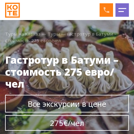
Туры на Кавказ
—
Туры
—
Гастротур в Батуми –
стоимость 275 евро/чел
Гастротур в Батуми –
стоимость 275 евро/
чел
Все экскурсии в цене
275€/чел