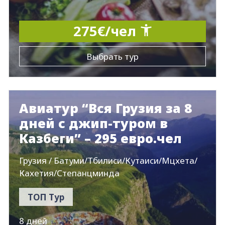
275€/чел
Выбрать тур
Авиатур “Вся Грузия за 8
дней с джип-туром в
Казбеги” – 295 евро.чел
Грузия / Батуми/Тбилиси/Кутаиси/Мцхета/
Кахетия/Степанцминда
ТОП Тур
8 дней