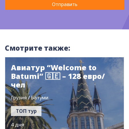
Смотрите также:
Авиатур “Welcome to
Batumi” 🇬🇪 – 128 евро/
чел
Грузия / Батуми
ТОП тур
4 дня