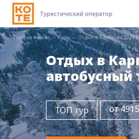
Туристический оператор
Туры на Кавказ
—
Туры
—
Отдых в Карпатах 2021 (
Отдых в Кар
автобусный т
от 4915
ТОП тур