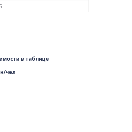
5
оимости в таблице
рн/чел