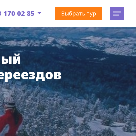
3 170 02 85
Выбрать тур
ный
переездов