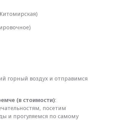
о Житомирская)
тировочное)
жий горный воздух и отправимся
ремче (в стоимости)
:
чательностям, посетим
ды и прогуляемся по самому