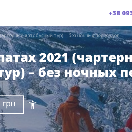
+38 09
чартерный автобусный тур) – без ночных переездов
патах 2021 (чартер
ур) – без ночных 
 грн